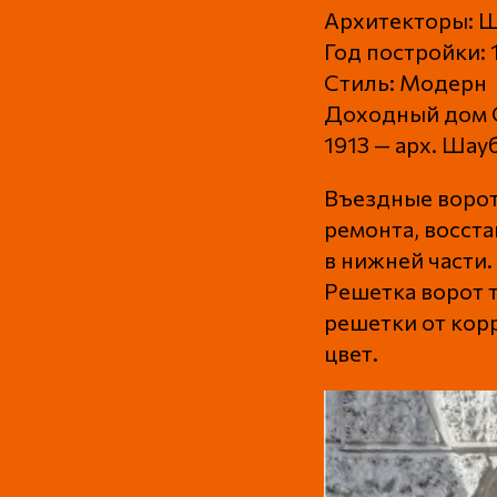
Архитекторы: Ша
Год постройки: 
Стиль: Модерн
Доходный дом С
1913 — арх. Шауб
Въездные ворот
ремонта, восст
в нижней части.
Решетка ворот т
решетки от кор
цвет.