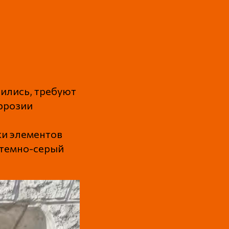
нились, требуют
ррозии
ки элементов
 темно-серый