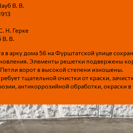
уб В. В.
1913
. Н. Герке
 В. В.
а в арку дома 56 на Фурштатской улице сохра
ановления. Элементы решетки подвержены ко
 Петли ворот в высокой степени изношены.
ребует тщательной очистки от краски, зачист
розии, антикоррозийной обработки, окраски в