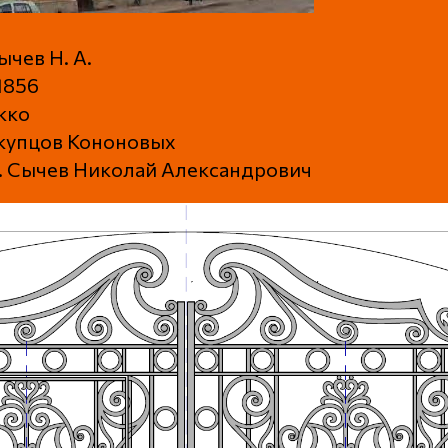
чев Н. А.
1856
кко
купцов Кононовых
х. Сычев Николай Александрович