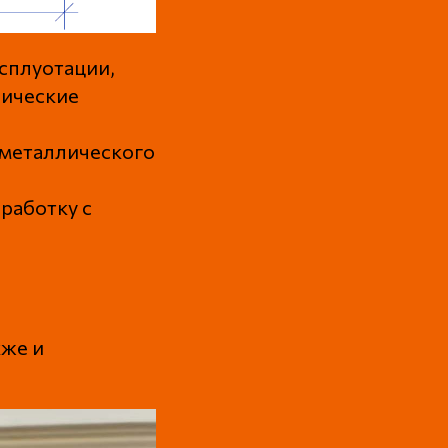
сплуотации,
нические
 металлического
работку с
кже и